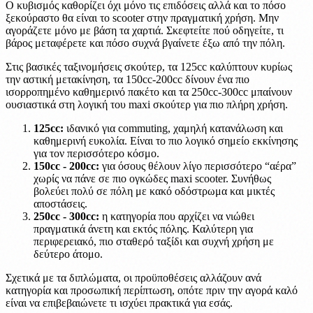
Ο κυβισμός καθορίζει όχι μόνο τις επιδόσεις αλλά και το πόσο
ξεκούραστο θα είναι το scooter στην πραγματική χρήση. Μην
αγοράζετε μόνο με βάση τα χαρτιά. Σκεφτείτε πού οδηγείτε, τι
βάρος μεταφέρετε και πόσο συχνά βγαίνετε έξω από την πόλη.
Στις βασικές ταξινομήσεις σκούτερ, τα 125cc καλύπτουν κυρίως
την αστική μετακίνηση, τα 150cc-200cc δίνουν ένα πιο
ισορροπημένο καθημερινό πακέτο και τα 250cc-300cc μπαίνουν
ουσιαστικά στη λογική του maxi σκούτερ για πιο πλήρη χρήση.
125cc:
ιδανικό για commuting, χαμηλή κατανάλωση και
καθημερινή ευκολία. Είναι το πιο λογικό σημείο εκκίνησης
για τον περισσότερο κόσμο.
150cc - 200cc:
για όσους θέλουν λίγο περισσότερο “αέρα”
χωρίς να πάνε σε πιο ογκώδες maxi scooter. Συνήθως
βολεύει πολύ σε πόλη με κακό οδόστρωμα και μικτές
αποστάσεις.
250cc - 300cc:
η κατηγορία που αρχίζει να νιώθει
πραγματικά άνετη και εκτός πόλης. Καλύτερη για
περιφερειακό, πιο σταθερό ταξίδι και συχνή χρήση με
δεύτερο άτομο.
Σχετικά με τα διπλώματα, οι προϋποθέσεις αλλάζουν ανά
κατηγορία και προσωπική περίπτωση, οπότε πριν την αγορά καλό
είναι να επιβεβαιώνετε τι ισχύει πρακτικά για εσάς.