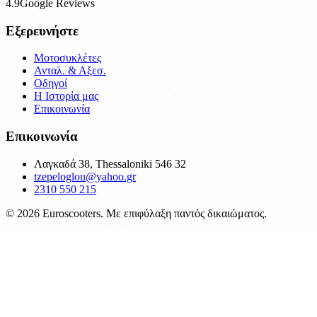
4.9
Google Reviews
Εξερευνήστε
Μοτοσυκλέτες
Ανταλ. & Αξεσ.
Οδηγοί
Η Ιστορία μας
Επικοινωνία
Επικοινωνία
Λαγκαδά 38, Thessaloniki 546 32
tzepeloglou@yahoo.gr
2310 550 215
©
2026
Euroscooters. Με επιφύλαξη παντός δικαιώματος.