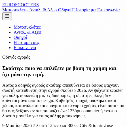
EUROSCOOTERS
Μοτοσυκλέτες
Ανταλ. & Αξεσ.
Οδηγοί
Η Ιστορία μας
Επικοινωνία
Μοτοσυκλέτες
Ανταλ. & Αξεσ.
Οδηγοί
Η Ιστορία μας
Επικοινωνία
Οδηγός αγοράς
Σκούτερ: ποιο να επιλέξετε με βάση τη χρήση και
όχι μόνο την τιμή.
Αυτός ο οδηγός αγοράς σκούτερ απευθύνεται σε όσους ψάχνουν
σωστή κατεύθυνση στην αγορά σκούτερ 2026. Αν ψάχνετε scooter
για πόλη, δουλειά ή μικτές διαδρομές, η σωστή επιλογή δεν
κρίνεται μόνο από το design. Κυβισμός, τροχοί, αποθηκευτικοί
χώροι, κατανάλωση και πραγματικό σενάριο χρήσης είναι αυτά που
θα σας δείξουν αν σας ταιριάζει ένα 125άρι commuter ή ένα πιο
δυνατό μοντέλο για εκτός πόλης μετακινήσεις.
9 Μαρτίου 2026
7 λεπτά
125cc έως 300cc
City & touring use