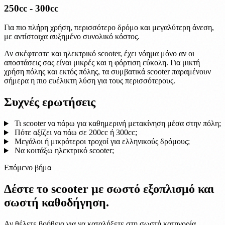
250cc - 300cc
Για πιο πλήρη χρήση, περισσότερο δρόμο και μεγαλύτερη άνεση,
με αντίστοιχα αυξημένο συνολικό κόστος.
Αν σκέφτεστε και ηλεκτρικό scooter, έχει νόημα μόνο αν οι
αποστάσεις σας είναι μικρές και η φόρτιση εύκολη. Για μικτή
χρήση πόλης και εκτός πόλης, τα συμβατικά scooter παραμένουν
σήμερα η πιο ευέλικτη λύση για τους περισσότερους.
Συχνές ερωτήσεις
Τι scooter να πάρω για καθημερινή μετακίνηση μέσα στην πόλη;
Πότε αξίζει να πάω σε 200cc ή 300cc;
Μεγάλοι ή μικρότεροι τροχοί για ελληνικούς δρόμους;
Να κοιτάξω ηλεκτρικό scooter;
Επόμενο βήμα
Δέστε το scooter με σωστό εξοπλισμό και
σωστή καθοδήγηση.
Αν θέλετε βοήθεια για να καταλήξετε στη σωστή κατηγορία,