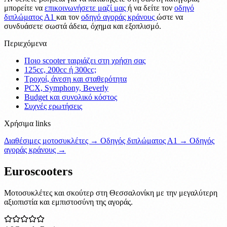
μπορείτε να
επικοινωνήσετε μαζί μας
ή να δείτε τον
οδηγό
διπλώματος Α1
και τον
οδηγό αγοράς κράνους
ώστε να
συνδυάσετε σωστά άδεια, όχημα και εξοπλισμό.
Περιεχόμενα
Ποιο scooter ταιριάζει στη χρήση σας
125cc, 200cc ή 300cc;
Τροχοί, άνεση και σταθερότητα
PCX, Symphony, Beverly
Budget και συνολικό κόστος
Συχνές ερωτήσεις
Χρήσιμα links
Διαθέσιμες μοτοσυκλέτες →
Οδηγός διπλώματος Α1 →
Οδηγός
αγοράς κράνους →
Euroscooters
Μοτοσυκλέτες και σκούτερ στη Θεσσαλονίκη με την μεγαλύτερη
αξιοπιστία και εμπιστοσύνη της αγοράς.