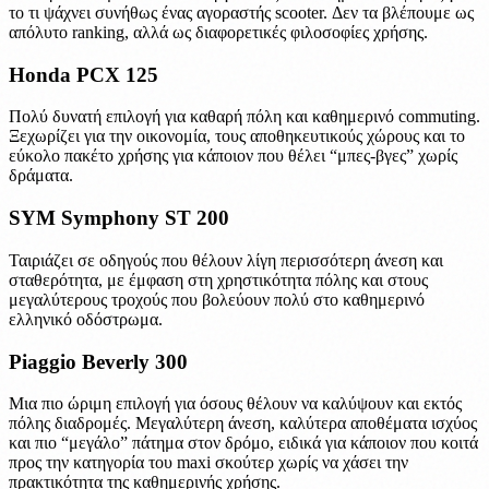
το τι ψάχνει συνήθως ένας αγοραστής scooter. Δεν τα βλέπουμε ως
απόλυτο ranking, αλλά ως διαφορετικές φιλοσοφίες χρήσης.
Honda PCX 125
Πολύ δυνατή επιλογή για καθαρή πόλη και καθημερινό commuting.
Ξεχωρίζει για την οικονομία, τους αποθηκευτικούς χώρους και το
εύκολο πακέτο χρήσης για κάποιον που θέλει “μπες-βγες” χωρίς
δράματα.
SYM Symphony ST 200
Ταιριάζει σε οδηγούς που θέλουν λίγη περισσότερη άνεση και
σταθερότητα, με έμφαση στη χρηστικότητα πόλης και στους
μεγαλύτερους τροχούς που βολεύουν πολύ στο καθημερινό
ελληνικό οδόστρωμα.
Piaggio Beverly 300
Μια πιο ώριμη επιλογή για όσους θέλουν να καλύψουν και εκτός
πόλης διαδρομές. Μεγαλύτερη άνεση, καλύτερα αποθέματα ισχύος
και πιο “μεγάλο” πάτημα στον δρόμο, ειδικά για κάποιον που κοιτά
προς την κατηγορία του maxi σκούτερ χωρίς να χάσει την
πρακτικότητα της καθημερινής χρήσης.