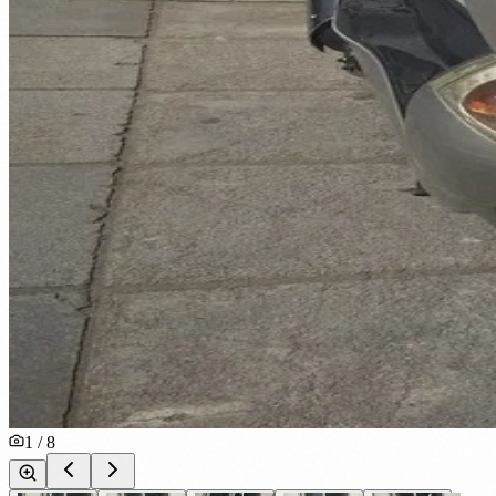
1
/
8